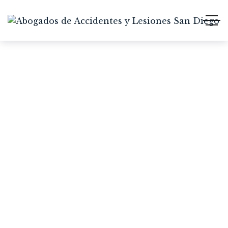
Accidente de Auto por
Alcance: Cómo un
Abogado Puede Facilitar
su Proceso de
Recuperación