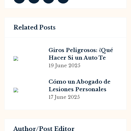
Related Posts
Giros Peligrosos: ¿Qué
Hacer Si un Auto Te
Lesiona Mientras Vas
19 June 2025
en Bicicleta? Consejos
Legales Necesarios
Cómo un Abogado de
Lesiones Personales
Puede Facilitar la
17 June 2025
Recuperación Después
de un Accidente de
Motocicleta Eléctrica
Author/post Editor