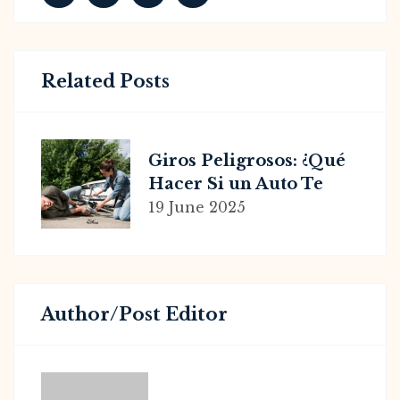
Related Posts
Giros Peligrosos: ¿Qué
Hacer Si un Auto Te
Lesiona Mientras Vas
19 June 2025
en Bicicleta? Consejos
Legales Necesarios
Author/post Editor