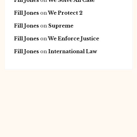
Fill Jones
on
We Solve All Case
Fill Jones
on
We Protect 2
Fill Jones
on
Supreme
Fill Jones
on
We Enforce Justice
Fill Jones
on
International Law