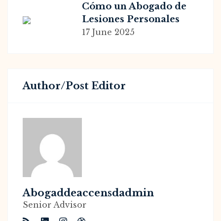
Legales Necesarios
Cómo un Abogado de
Lesiones Personales
Puede Facilitar la
17 June 2025
Recuperación Después
de un Accidente de
Motocicleta Eléctrica
Author/post Editor
Abogaddeaccensdadmin
Senior Advisor