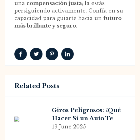
una
compensación justa
; la estás
persiguiendo activamente. Confía en su
capacidad para guiarte hacia un
futuro
más brillante y seguro
.
Related Posts
Giros Peligrosos: ¿Qué
Hacer Si un Auto Te
Lesiona Mientras Vas
19 June 2025
en Bicicleta? Consejos