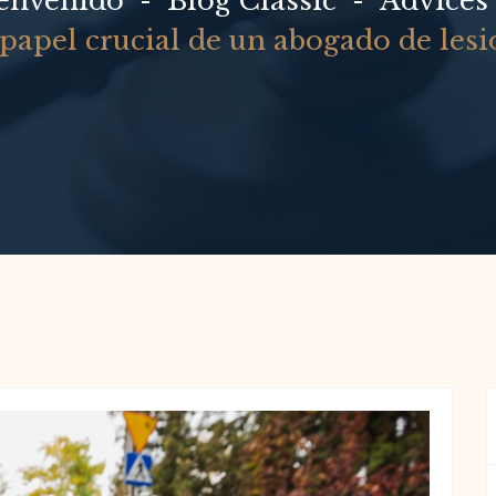
envenido
Blog Classic
Advices
 papel crucial de un abogado de les