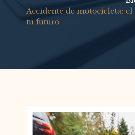
Bi
Accidente de motocicleta: el
tu futuro