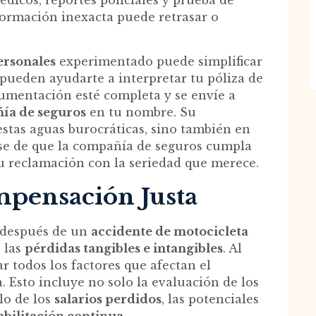
dicos, reportes policiales y prueba de
formación inexacta puede retrasar o
ersonales
experimentado puede simplificar
 pueden ayudarte a interpretar tu póliza de
cumentación esté completa y se envíe a
ía de seguros
en tu nombre. Su
stas aguas burocráticas, sino también en
se de que la compañía de seguros cumpla
 tu reclamación con la seriedad que merece.
mpensación Justa
después de un
accidente de motocicleta
 las
pérdidas tangibles e intangibles
. Al
ar todos los factores que afectan el
a. Esto incluye no solo la evaluación de los
ulo de los
salarios perdidos
, las potenciales